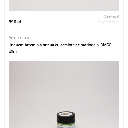
(0 reviews)
390
lei
Artemisinina
Unguent Artemisia annua cu seminte de moringa si DMSO
40ml