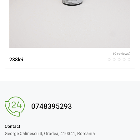
(0 reviews)
288
lei
0748395293
Contact
George Calinescu 3, Oradea, 410341, Romania