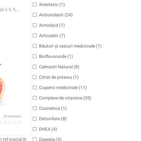
Anestezic
(1)
a 3, 6, 9
,
Antioxidanti
(24)
amina B
,
Armolipid
(1)
Articulatii
(7)
Băuturi și ceaiuri medicinale
(1)
Bioflavonoide
(1)
Calmanti Natural
(8)
Citrat de potasiu
(1)
Ciuperci medicinale
(11)
Complexe de vitamine
(35)
Cosmetica
(1)
(0 reviews)
Detoxifiere
(8)
DHEA
(4)
 rol crucial în
Digestie
(5)