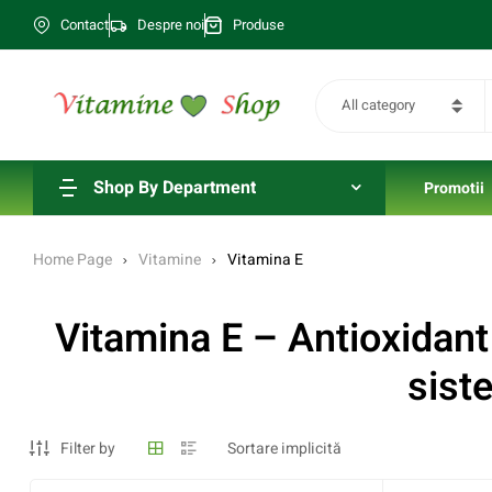
Contact
Despre noi
Produse
All category
Shop By Department
Promotii
Home Page
Vitamine
Vitamina E
Vitamina E – Antioxidant 
sist
Filter by