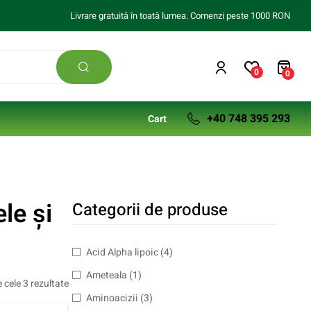
Livrare gratuită în toată lumea. Comenzi peste 1000 RON
0
0
+40 748 395 293
Cart
le și
Categorii de produse
Acid Alpha lipoic
(4)
Ameteala
(1)
 cele 3 rezultate
Aminoacizii
(3)