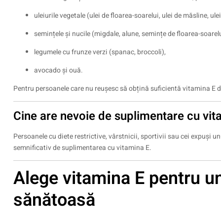
uleiurile vegetale (ulei de floarea-soarelui, ulei de măsline, ul
semințele și nucile (migdale, alune, semințe de floarea-soarelu
legumele cu frunze verzi (spanac, broccoli),
avocado și ouă.
Pentru persoanele care nu reușesc să obțină suficientă vitamina E din
Cine are nevoie de suplimentare cu vit
Persoanele cu diete restrictive, vârstnicii, sportivii sau cei expuși u
semnificativ de suplimentarea cu vitamina E.
Alege vitamina E pentru un
sănătoasă