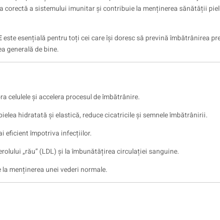
a corectă a sistemului imunitar și contribuie la menținerea sănătății pieli
E
este esențială pentru toți cei care își doresc să prevină îmbătrânirea pr
ea generală de bine.
ora celulele și accelera procesul de îmbătrânire.
ielea hidratată și elastică, reduce cicatricile și semnele îmbătrânirii.
 eficient împotriva infecțiilor.
terolului „rău” (LDL) și la îmbunătățirea circulației sanguine.
ie la menținerea unei vederi normale.