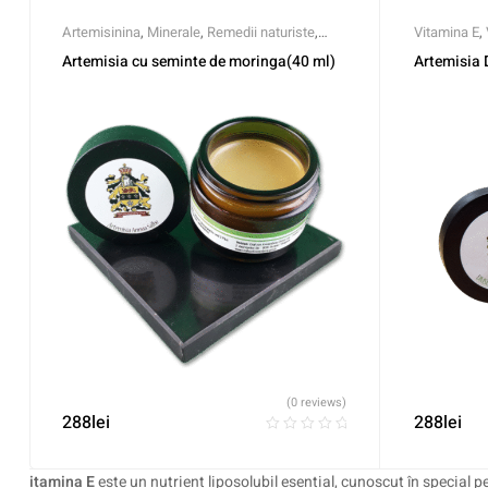
Artemisinina
,
Minerale
,
Remedii naturiste
,
Vitamina E
,
Vitamina E
,
Vitamine
Artemisia cu seminte de moringa(40 ml)
Artemisia 
(0 reviews)
288
lei
288
lei
itamina E
este un nutrient liposolubil esențial, cunoscut în special p