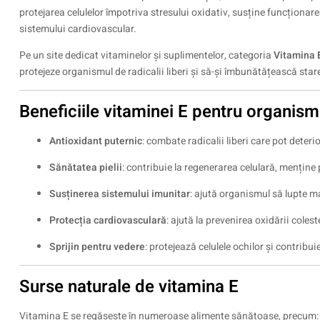
protejarea celulelor împotriva stresului oxidativ, susține funcționare
sistemului cardiovascular.
Pe un site dedicat vitaminelor și suplimentelor, categoria
Vitamina 
protejeze organismul de radicalii liberi și să-și îmbunătățească star
Beneficiile vitaminei E pentru organism
Antioxidant puternic
: combate radicalii liberi care pot deteri
Sănătatea pielii
: contribuie la regenerarea celulară, menține p
Susținerea sistemului imunitar
: ajută organismul să lupte mai
Protecția cardiovasculară
: ajută la prevenirea oxidării coles
Sprijin pentru vedere
: protejează celulele ochilor și contribu
Surse naturale de vitamina E
Vitamina E se regăsește în numeroase alimente sănătoase, precum: