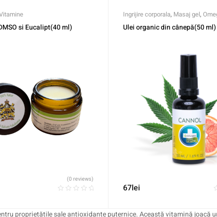
Vitamine
Ingrijire corporala
,
Masaj gel
,
Omeg
Remedii naturiste
,
Vitamina A
,
Vit
DMSO si Eucalipt(40 ml)
Ulei organic din cânepă(50 ml)
Vitamina C
,
Vitamina E
(0 reviews)
67
lei
entru proprietățile sale antioxidante puternice. Această vitamină joacă un