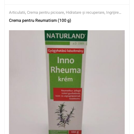
Articulatii
,
Crema pentru picioare
,
Hidratare și recuperare
,
Ingrijire
corporala
,
Masaj gel
Crema pentru Reumatism (100 g)