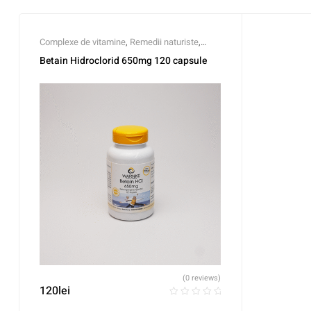
Complexe de vitamine
,
Remedii naturiste
,
Stimulatori de performanță
,
Vitamina A
Betain Hidroclorid 650mg 120 capsule
(0 reviews)
120
lei