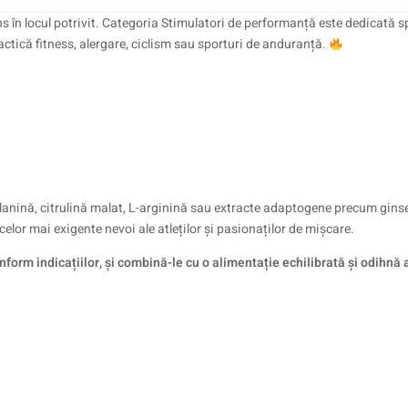
ns în locul potrivit. Categoria Stimulatori de performanță este dedicată sp
actică fitness, alergare, ciclism sau sporturi de anduranță.
lanină, citrulină malat, L-arginină sau extracte adaptogene precum gins
elor mai exigente nevoi ale atleților și pasionaților de mișcare.
form indicațiilor, și combină-le cu o alimentație echilibrată și odihnă