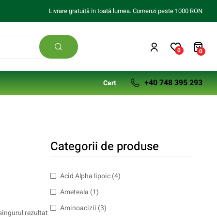
Livrare gratuită în toată lumea. Comenzi peste 1000 RON
0
0
+40 748 395 293
Cart
Categorii de produse
Acid Alpha lipoic
(4)
Ameteala
(1)
Aminoacizii
(3)
singurul rezultat