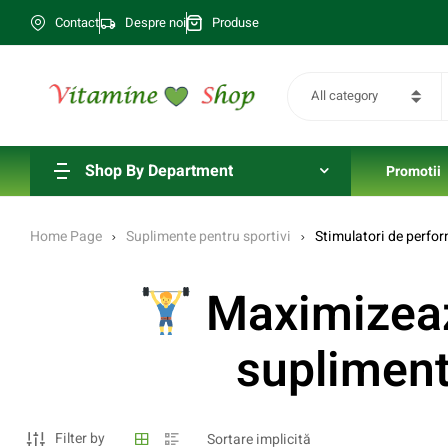
Contact
Despre noi
Produse
All category
Shop By Department
Promotii
Home Page
Suplimente pentru sportivi
Stimulatori de perfo
Maximizeaz
supliment
Filter by