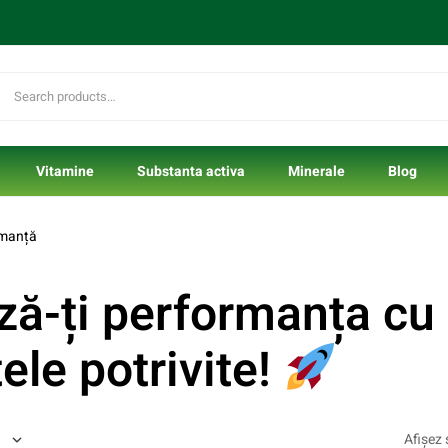
Vitamine
Substanta activa
Minerale
Blog
rmanță
ă-ți performanța cu
ele potrivite!
Afișez 