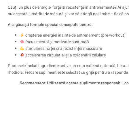
Cauți un plus de energie, forță și rezistență în antrenamente? Ai aju
nu acceptă jumătăți de măsură și vor să atingă noi limite – fie că pr
Aici găsești formule special concepute pentru:
creșterea energiei înainte de antrenament (pre-workout)
focus mental și motivație susținută
stimularea forței și a rezistenței musculare
accelerarea circulației și a oxigenării celulare
Produsele includ ingrediente active precum cafeină naturală, beta-a
rhodiola. Fiecare supliment este selectat cu grijă pentru a răspunde c
Recomandare:
Utilizează aceste suplimente responsabil, con