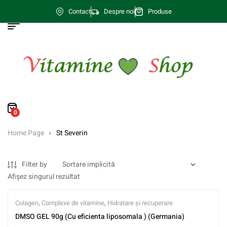
Contact
Despre noi
Produse
0
Home Page
St Severin
Filter by
Afișez singurul rezultat
Colagen
,
Complexe de vitamine
,
Hidratare și recuperare
DMSO GEL 90g (Cu eficienta liposomala ) (Germania)