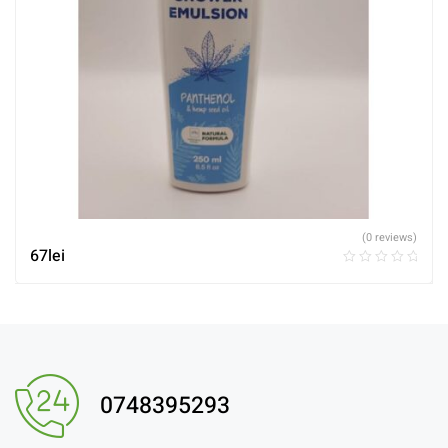
(0 reviews)
67
lei
0748395293