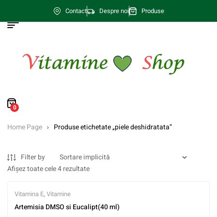
Contact
Despre noi
Produse
0
Home Page
Produse etichetate „piele deshidratata”
Filter by
Afișez toate cele 4 rezultate
Vitamina E
,
Vitamine
Artemisia DMSO si Eucalipt(40 ml)