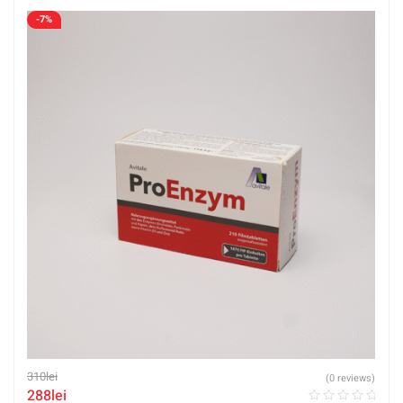
-7%
310
lei
(0 reviews)
288
lei