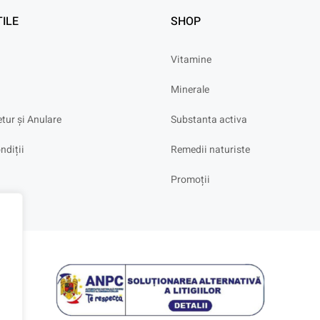
TILE
SHOP
Vitamine
Minerale
etur și Anulare
Substanta activa
ndiții
Remedii naturiste
Promoții