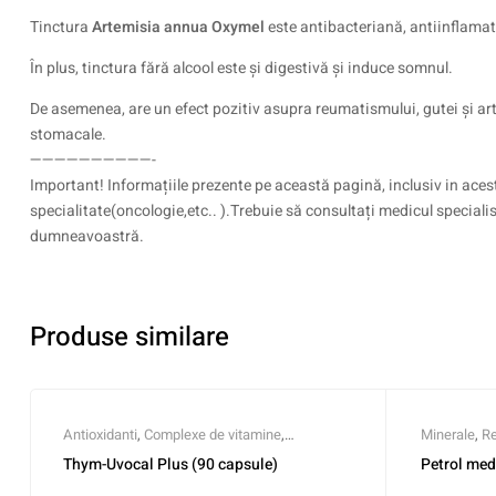
Tinctura
Artemisia annua Oxymel
este antibacteriană, antiinflamato
În plus, tinctura fără alcool este și digestivă și induce somnul.
De asemenea, are un efect pozitiv asupra reumatismului, gutei și artr
stomacale.
——————————-
Important! Informațiile prezente pe această pagină, inclusiv in acest
specialitate(oncologie,etc.. ).Trebuie să consultați medicul speciali
dumneavoastră.
Produse similare
Antioxidanti
,
Complexe de vitamine
,
Minerale
,
Re
Detoxifiere
,
Minerale
Thym-Uvocal Plus (90 capsule)
Petrol med