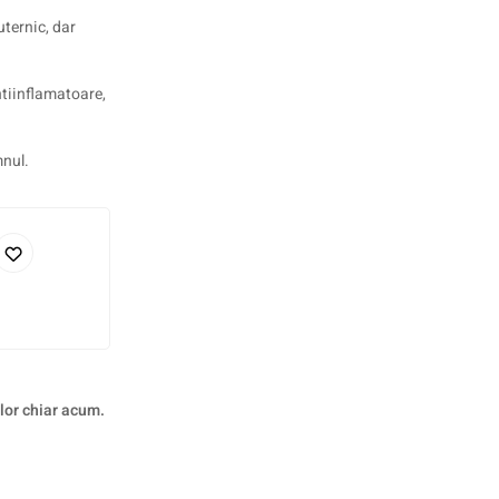
uternic, dar
ntiinflamatoare,
mnul.
 lor chiar acum.