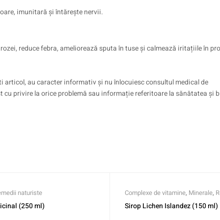
are, imunitară și întărește nervii.
ozei, reduce febra, ameliorează sputa în tuse și calmează iritațiile în pr
i articol, au caracter informativ și nu înlocuiesc consultul medical de
st cu privire la orice problemă sau informație referitoare la sănătatea și
medii naturiste
Complexe de vitamine
,
Minerale
,
R
naturiste
icinal (250 ml)
Sirop Lichen Islandez (150 ml)