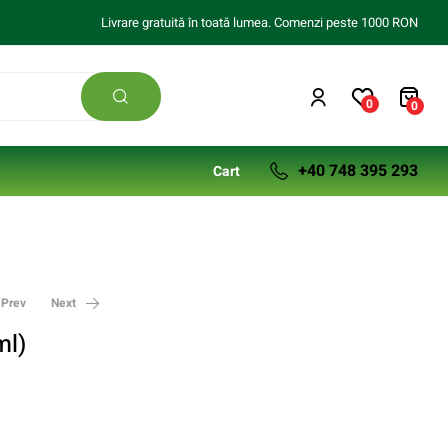
Livrare gratuită în toată lumea. Comenzi peste 1000 RON
0
0
+40 748 395 293
Cart
Prev
Next
ml)