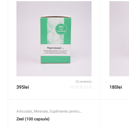
(0 reviews)
395
lei
180
lei
Articulatii
,
Minerale
,
Suplimente pentru
sportivi
Zeel (100 capsule)