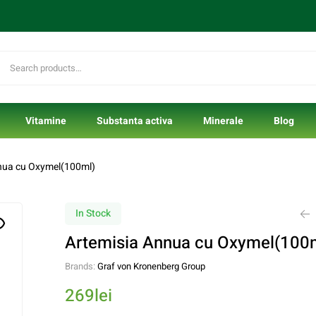
Vitamine
Substanta activa
Minerale
Blog
nua cu Oxymel(100ml)
In Stock
Artemisia Annua cu Oxymel(100
Brands:
Graf von Kronenberg Group
288
170
lei
lei
269
lei