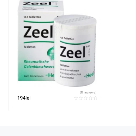
(0 reviews)
194
lei