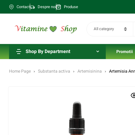
Contact
Despre noi
Produse
All category
Shop By Department
Promotii
Home Page
Substanta activa
Artemisinina
Artemisia An