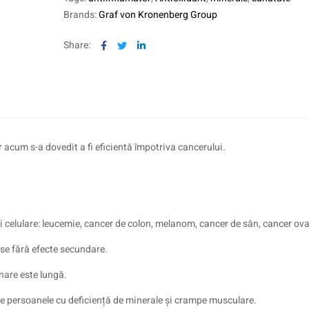
Brands:
Graf von Kronenberg Group
Facebook
Twitter
Linkedin
Share:
r acum s-a dovedit a fi eficientă împotriva cancerului.
ii celulare: leucemie, cancer de colon, melanom, cancer de sân, cancer ova
se fără efecte secundare.
nare este lungă.
ate persoanele cu deficiență de minerale și crampe musculare.