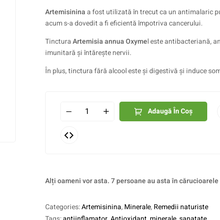
Artemisinina
a fost utilizată în trecut ca un antimalaric p
acum s-a dovedit a fi eficientă împotriva cancerului.
Tinctura
Artemisia annua Oxyme
l este antibacteriană, a
imunitară și întărește nervii.
În plus, tinctura fără alcool este și digestivă și induce so
Adaugă În Coș
Alți oameni vor asta. 7 persoane au asta în cărucioarele
Categories:
Artemisinina
,
Minerale
,
Remedii naturiste
Tags:
antiinflamator
,
Antioxidant
,
minerale
,
sanatate