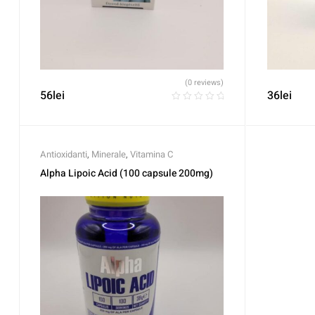
(0 reviews)
56
lei
36
lei
Antioxidanti
,
Minerale
,
Vitamina C
Alpha Lipoic Acid (100 capsule 200mg)