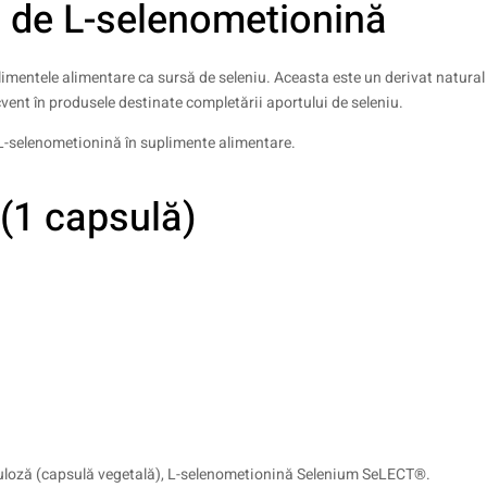
ă de L-selenometionină
limentele alimentare ca sursă de seleniu. Aceasta este un derivat natural 
ent în produsele destinate completării aportului de seleniu.
 L-selenometionină în suplimente alimentare.
 (1 capsulă)
celuloză (capsulă vegetală), L-selenometionină Selenium SeLECT®.