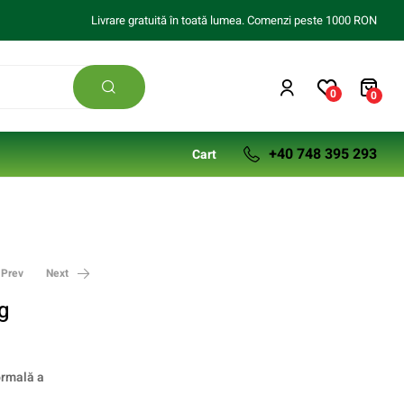
Livrare gratuită în toată lumea. Comenzi peste 1000 RON
0
0
+40 748 395 293
Cart
Prev
Next
g
ormală a