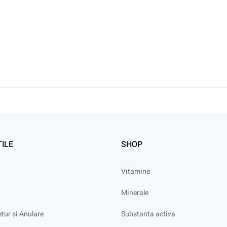
TILE
SHOP
Vitamine
Minerale
etur și Anulare
Substanta activa