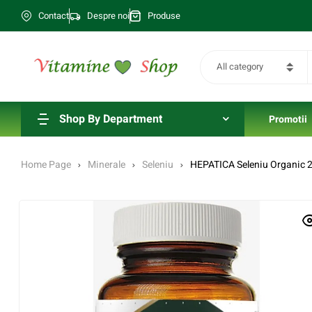
Contact
Despre noi
Produse
All category
Shop By Department
Promotii
Home Page
Minerale
Seleniu
HEPATICA Seleniu Organic 