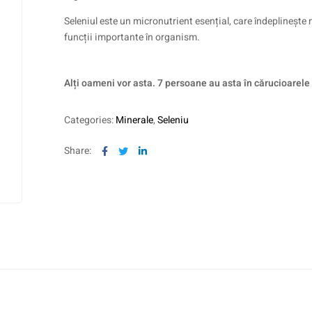
Seleniul este un micronutrient esențial, care îndeplineșt
funcții importante în organism.
Alți oameni vor asta. 7 persoane au asta în cărucioarele
Categories:
Minerale
,
Seleniu
Facebook
Twitter
Linkedin
Share: