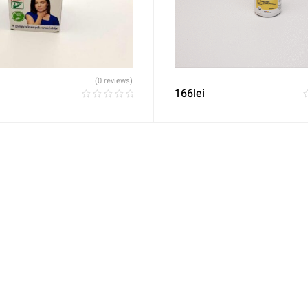
(0 reviews)
166
lei