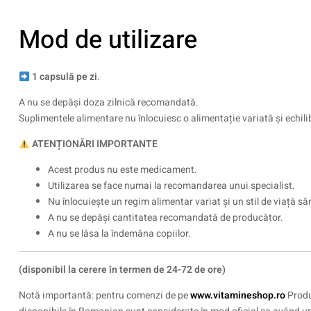
Mod de utilizare
1 capsulă pe zi
.
A nu se depăși doza zilnică recomandată.
Suplimentele alimentare nu înlocuiesc o alimentație variată și echilib
ATENȚIONĂRI IMPORTANTE
Acest produs nu este medicament.
Utilizarea se face numai la recomandarea unui specialist.
Nu înlocuiește un regim alimentar variat și un stil de viață să
A nu se depăși cantitatea recomandată de producător.
A nu se lăsa la îndemâna copiilor.
(disponibil la cerere în termen de 24-72 de ore)
Notă importantă: pentru comenzi de pe
www.vitamineshop.ro
Produ