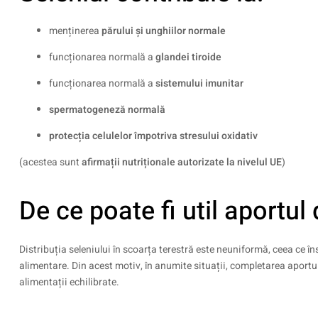
menținerea
părului și unghiilor normale
funcționarea normală a
glandei tiroide
funcționarea normală a
sistemului imunitar
spermatogeneză normală
protecția celulelor împotriva stresului oxidativ
(acestea sunt
afirmații nutriționale autorizate la nivelul UE
)
De ce poate fi util aportul
Distribuția seleniului în scoarța terestră este neuniformă, ceea ce î
alimentare. Din acest motiv, în anumite situații, completarea aportul
alimentații echilibrate.