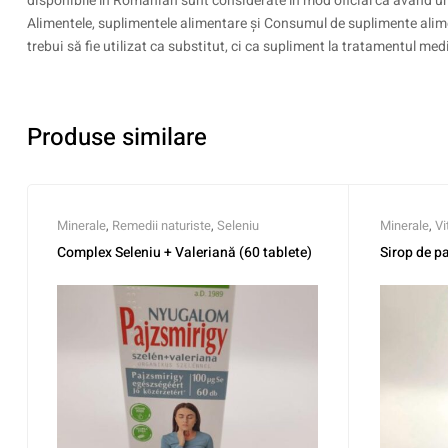
disponibile în Romanian sunt considerate în mod oficial ca având un 
Alimentele, suplimentele alimentare și Consumul de suplimente alime
trebui să fie utilizat ca substitut, ci ca supliment la tratamentul medi
Produse similare
Minerale
,
Remedii naturiste
,
Seleniu
Minerale
,
Vi
Complex Seleniu + Valeriană (60 tablete)
Sirop de p