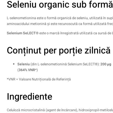
Seleniu organic sub form
L-selenometionina este o formă organică de seleniu, utilizată în sup
aminoacidului metionină și este recunoscută ca formă utilizată frecv
Selenium SeLECT®
este o marcă înregistrată utilizată ca sursă de
Conținut per porție zilnică
Seleniu
(din L-selenometionină Selenium SeLECT®):
200 µg
(
364% VNR
*)
*VNR = Valoare Nutrițională de Referință
Ingrediente
Celuloză microcristalină (agent de încărcare), hidroxipropil-metil