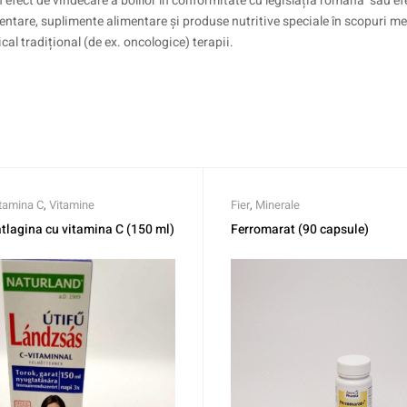
efect de vindecare a bolilor în conformitate cu legislația romana sau efe
ntare, suplimente alimentare și produse nutritive speciale în scopuri me
cal tradițional (de ex. oncologice) terapii.
tamina C
,
Vitamine
Fier
,
Minerale
atlagina cu vitamina C (150 ml)
Ferromarat (90 capsule)