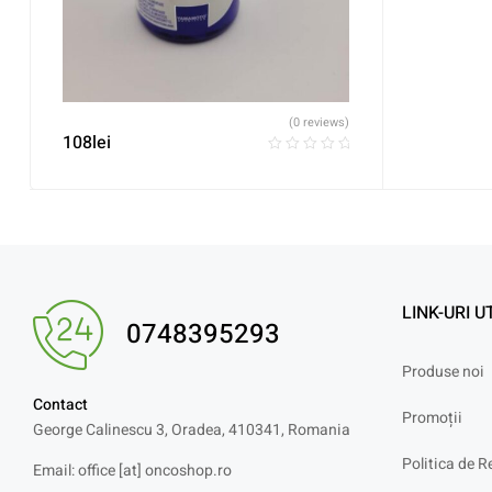
(0 reviews)
108
lei
LINK-URI U
0748395293
Produse noi
Contact
Promoții
George Calinescu 3, Oradea, 410341, Romania
Politica de R
Email: office [at] oncoshop.ro