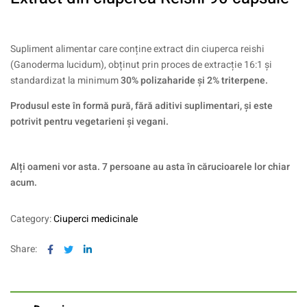
Supliment alimentar care conține extract din ciuperca reishi
(Ganoderma lucidum), obținut prin proces de extracție 16:1 și
standardizat la minimum
30% polizaharide și 2% triterpene.
Produsul este în formă pură, fără aditivi suplimentari, și este
potrivit pentru vegetarieni și vegani.
Alți oameni vor asta. 7 persoane au asta în cărucioarele lor chiar
acum.
Category:
Ciuperci medicinale
Facebook
Twitter
Linkedin
Share: