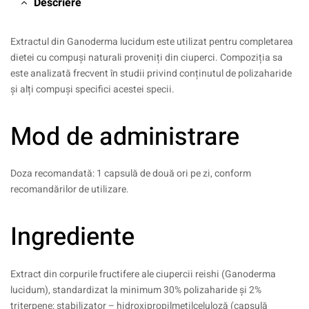
Descriere
Extractul din Ganoderma lucidum este utilizat pentru completarea
dietei cu compuși naturali proveniți din ciuperci. Compoziția sa
este analizată frecvent în studii privind conținutul de polizaharide
și alți compuși specifici acestei specii.
Mod de administrare
Doza recomandată: 1 capsulă de două ori pe zi, conform
recomandărilor de utilizare.
Ingrediente
Extract din corpurile fructifere ale ciupercii reishi (Ganoderma
lucidum), standardizat la minimum 30% polizaharide și 2%
triterpene; stabilizator – hidroxipropilmetilceluloză (capsulă