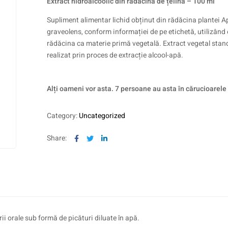
Extract hidroalcoolic din rădăcină de țelină – 100 ml
Supliment alimentar lichid obținut din rădăcina plantei 
graveolens, conform informației de pe etichetă, utilizând 
rădăcina ca materie primă vegetală. Extract vegetal stan
realizat prin proces de extracție alcool-apă.
Alți oameni vor asta. 7 persoane au asta în cărucioarele
Category:
Uncategorized
Facebook
Twitter
Linkedin
Share:
i orale sub formă de picături diluate în apă.