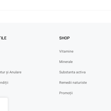
TILE
SHOP
Vitamine
Minerale
etur și Anulare
Substanta activa
ndiții
Remedii naturiste
Promoții