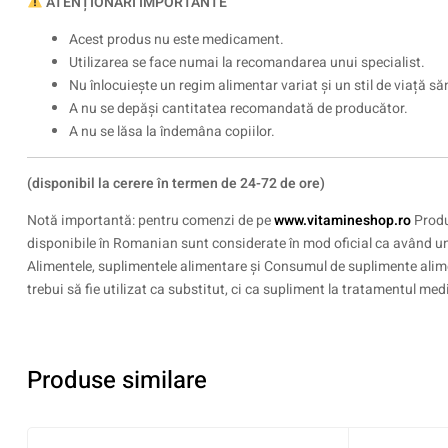
ATENȚIONĂRI IMPORTANTE
Acest produs nu este medicament.
Utilizarea se face numai la recomandarea unui specialist.
Nu înlocuiește un regim alimentar variat și un stil de viață să
A nu se depăși cantitatea recomandată de producător.
A nu se lăsa la îndemâna copiilor.
(disponibil la cerere în termen de 24-72 de ore)
Notă importantă: pentru comenzi de pe
www.vitamineshop.ro
Produ
disponibile în Romanian sunt considerate în mod oficial ca având un 
Alimentele, suplimentele alimentare și Consumul de suplimente alime
trebui să fie utilizat ca substitut, ci ca supliment la tratamentul medi
Produse similare