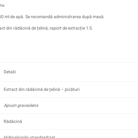
ns
.
în 150 ml de apă. Se recomandă administrarea după masă.
t din rădăcină de țelină, raport de extracție 1:5.
Detalii
Extract din rădăcină de țelină – picături
Apium graveolens
Rădăcină
Hidroalcoolic standardizat