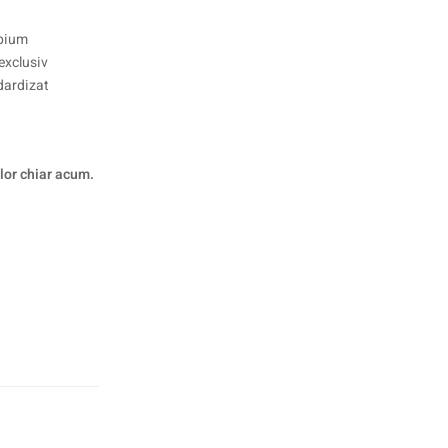
Apium
exclusiv
dardizat
 lor chiar acum.