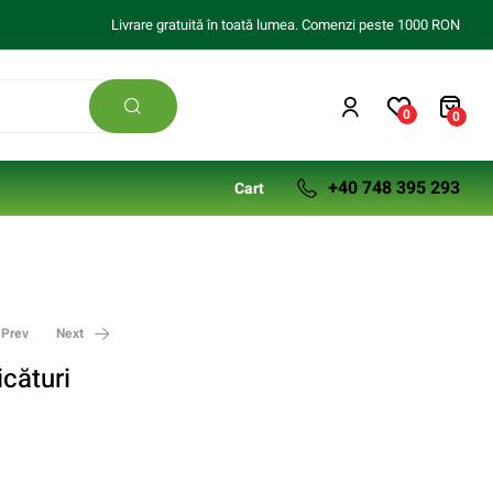
Livrare gratuită în toată lumea. Comenzi peste 1000 RON
0
0
+40 748 395 293
Cart
Prev
Next
icături