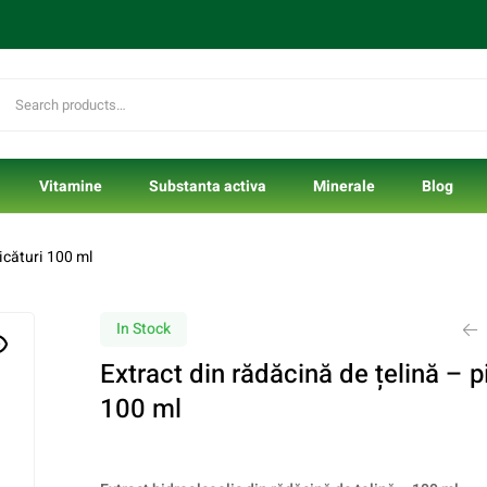
Vitamine
Substanta activa
Minerale
Blog
icături 100 ml
In Stock
Extract din rădăcină de țelină – p
100 ml