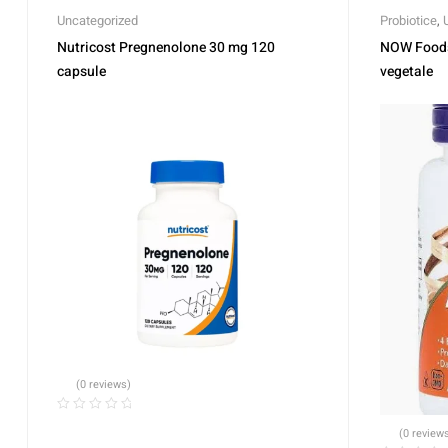
Uncategorized
Probiotice
,
Nutricost Pregnenolone 30 mg 120
NOW Foods 
capsule
vegetale
(0 reviews)
(0 review