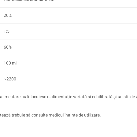
20%
1:5
60%
100 ml
~2200
imentare nu înlocuiesc o alimentație variată și echilibrată și un stil de
tează trebuie să consulte medicul înainte de utilizare.