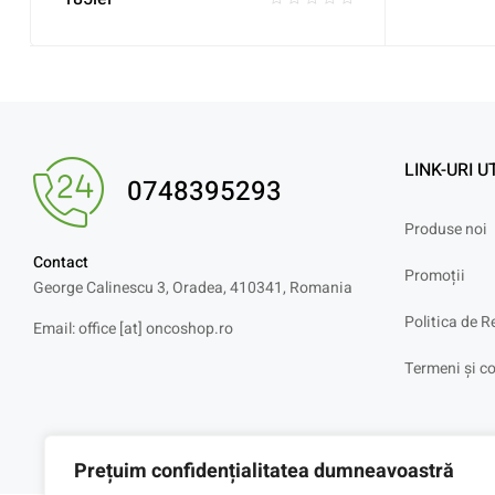
LINK-URI U
0748395293
Produse noi
Contact
Promoții
George Calinescu 3, Oradea, 410341, Romania
Politica de R
Email: office [at] oncoshop.ro
Termeni și co
Prețuim confidențialitatea dumneavoastră