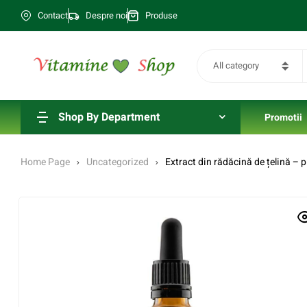
Contact
Despre noi
Produse
All category
Shop By Department
Promotii
Home Page
Uncategorized
Extract din rădăcină de țelină – p