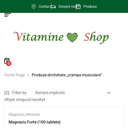
Contact
Despre noi
Produse
0
Home Page
Produse etichetate „crampe musculare”
Filter by
Afișez singurul rezultat
Magneziu
,
Minerale
Magneziu Forte (100 tablete)