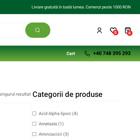
Livrare gratuită în toată lumea. Comenzi peste 1000 RON
0
0
+40 748 395 293
Cart
Categorii de produse
singurul rezultat
Acid Alpha lipoic
(4)
Ameteala
(1)
Aminoacizii
(3)