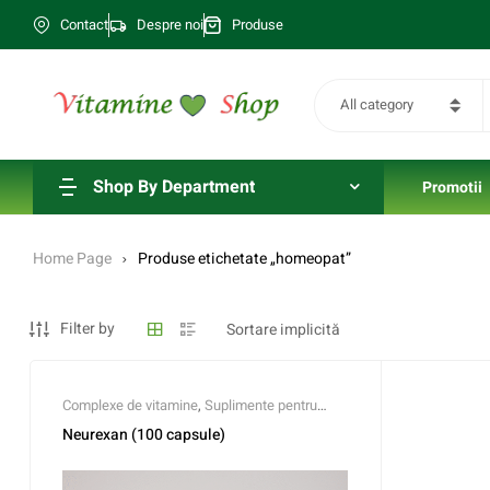
Contact
Despre noi
Produse
All category
Shop By Department
Promotii
Home Page
Produse etichetate „homeopat”
Filter by
Complexe de vitamine
,
Suplimente pentru
Barbati
Neurexan (100 capsule)