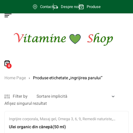
Contact
Despre noi
Produse
0
Home Page
Produse etichetate „ingrijirea parului”
Filter by
Afișez singurul rezultat
Ingrijire corporala
,
Masaj gel
,
Omega 3, 6, 9
,
Remedii naturiste
,
Vitamina A
,
Vitamina B
,
Vitamina C
,
Vitamina E
Ulei organic din cânepă(50 ml)