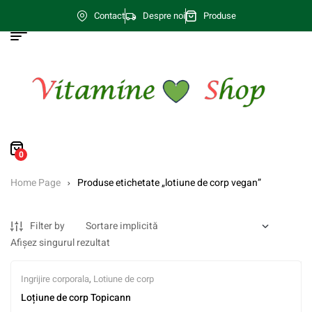
Contact
Despre noi
Produse
0
Home Page
Produse etichetate „lotiune de corp vegan”
Filter by
Afișez singurul rezultat
Ingrijire corporala
,
Lotiune de corp
Loțiune de corp Topicann