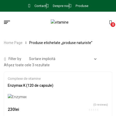
Contact
Despre noi
Produse
0
Home Page
Produse etichetate „produse naturiste”
Filter by
Afișez toate cele 3 rezultate
Complexe de vitamine
Enzymax K (120 de capsule)
(0 reviews)
230
lei