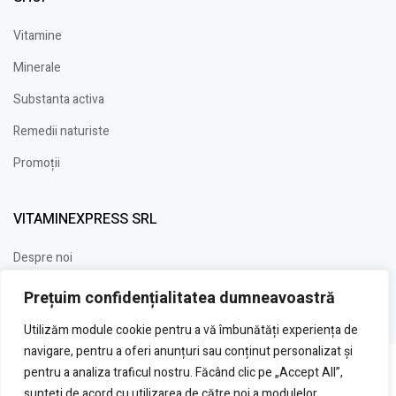
Vitamine
Minerale
Substanta activa
Remedii naturiste
Promoții
VITAMINEXPRESS SRL
Despre noi
Contact
Prețuim confidențialitatea dumneavoastră
Utilizăm module cookie pentru a vă îmbunătăți experiența de
navigare, pentru a oferi anunțuri sau conținut personalizat și
pentru a analiza traficul nostru. Făcând clic pe „Accept All”,
Copyright © 2025
sunteți de acord cu utilizarea de către noi a modulelor