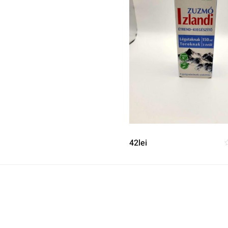
42
lei