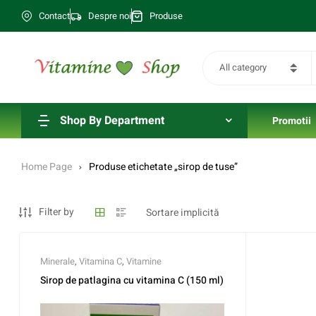
Contact
Despre noi
Produse
All category
Shop By Department
Promotii
Home Page
Produse etichetate „sirop de tuse”
Filter by
Minerale
,
Vitamina C
,
Vitamine
Sirop de patlagina cu vitamina C (150 ml)