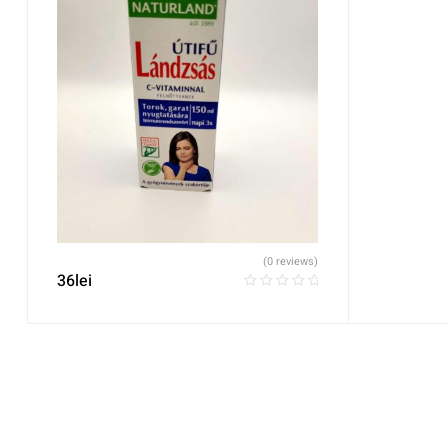
(0 reviews)
36
lei