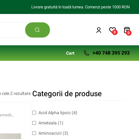
Livrare gratuită în toată lumea. Comenzi peste 1000 RON
0
0
+40 748 395 293
Cart
Categorii de produse
 cele 2 rezultate
Acid Alpha lipoic
(4)
emedii
Ameteala
(1)
Aminoacizii
(3)