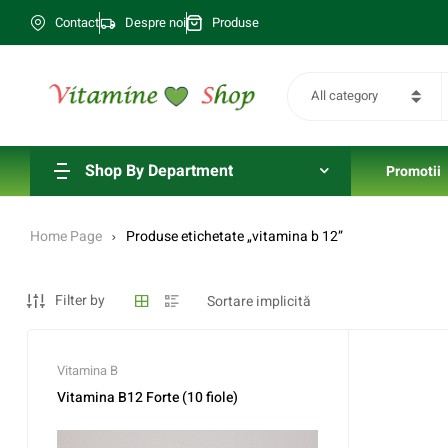
Contact
Despre noi
Produse
All category
Shop By Department
Promotii
Home Page
Produse etichetate „vitamina b 12”
Filter by
Vitamina B
Vitamina B12 Forte (10 fiole)