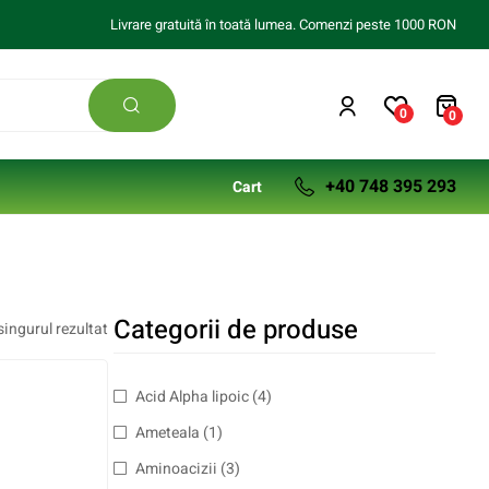
Livrare gratuită în toată lumea. Comenzi peste 1000 RON
0
0
+40 748 395 293
Cart
Categorii de produse
singurul rezultat
Acid Alpha lipoic
(4)
Ameteala
(1)
Aminoacizii
(3)