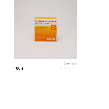
(0 reviews)
180
lei