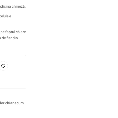
edicina chineză.
elulele
 pe faptul că are
 de fier din
 lor chiar acum.