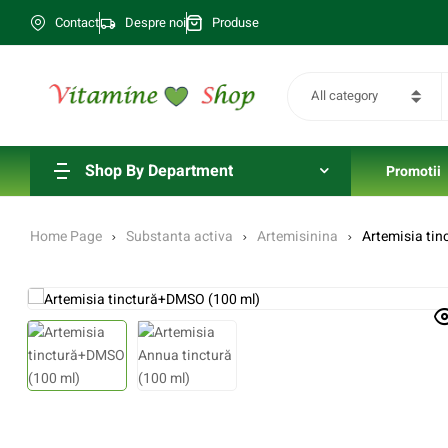
Contact
Despre noi
Produse
All category
Shop By Department
Promotii
Home Page
Substanta activa
Artemisinina
Artemisia ti