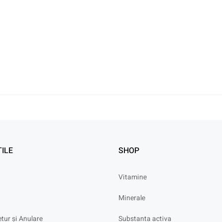
TILE
SHOP
Vitamine
Minerale
etur și Anulare
Substanta activa