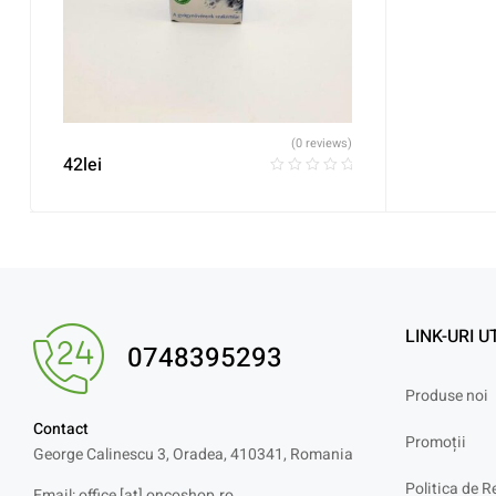
(0 reviews)
42
lei
LINK-URI U
0748395293
Produse noi
Contact
Promoții
George Calinescu 3, Oradea, 410341, Romania
Politica de R
Email: office [at] oncoshop.ro