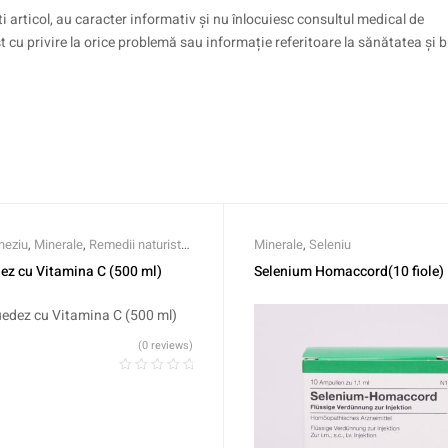
i articol, au caracter informativ și nu înlocuiesc consultul medical de
st cu privire la orice problemă sau informație referitoare la sănătatea și
eziu
,
Minerale
,
Remedii naturiste
,
Minerale
,
Seleniu
,
Vitamina C
dez cu Vitamina C (500 ml)
Selenium Homaccord(10 fiole)
(0 reviews)