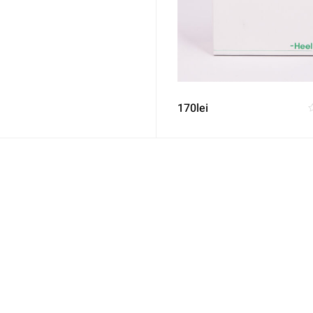
170
lei