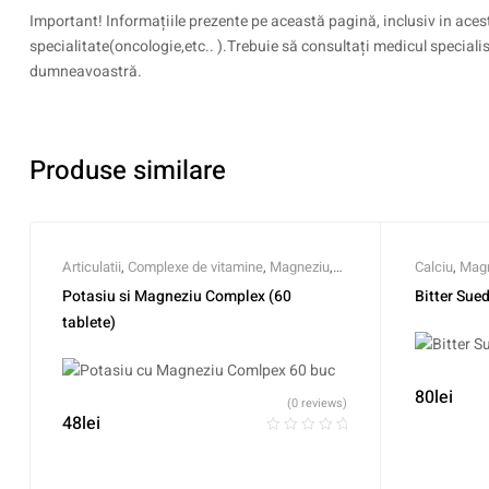
Important! Informațiile prezente pe această pagină, inclusiv in acest
specialitate(oncologie,etc.. ).Trebuie să consultați medicul speciali
dumneavoastră.
Produse similare
Articulatii
,
Complexe de vitamine
,
Magneziu
,
Calciu
,
Magn
Minerale
,
Potasiu
,
Suplimente pentru sportivi
,
Sunatoarea
Potasiu si Magneziu Complex (60
Bitter Sue
Vitamine
tablete)
80
lei
(0 reviews)
48
lei