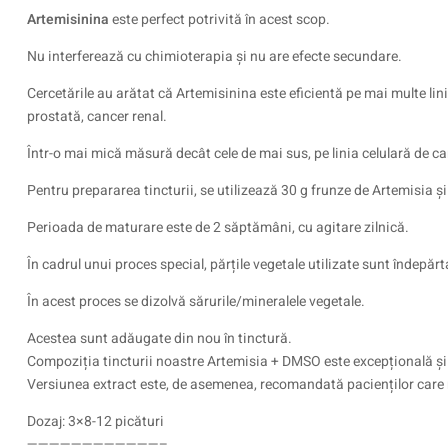
Artemisinina
este perfect potrivită în acest scop.
Nu interferează cu chimioterapia și nu are efecte secundare.
Cercetările au arătat că Artemisinina este eficientă pe mai multe li
prostată, cancer renal.
Într-o mai mică măsură decât cele de mai sus, pe linia celulară de c
Pentru prepararea tincturii, se utilizează 30 g frunze de Artemisia 
Perioada de maturare este de 2 săptămâni, cu agitare zilnică.
În cadrul unui proces special, părțile vegetale utilizate sunt îndepăr
În acest proces se dizolvă sărurile/mineralele vegetale.
Acestea sunt adăugate din nou în tinctură.
Compoziția tincturii noastre Artemisia + DMSO este excepțională și 
Versiunea extract este, de asemenea, recomandată pacienților care n
Dozaj: 3×8-12 picături
————————————–