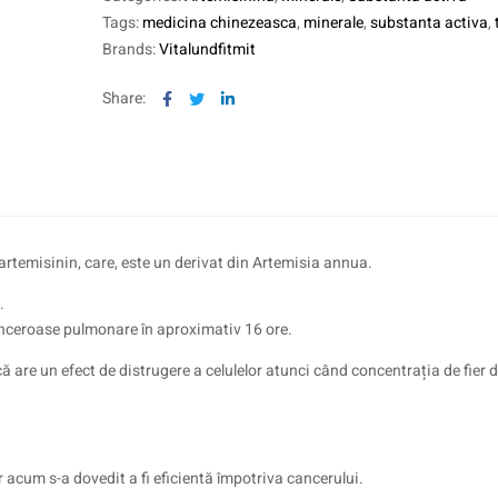
Tags:
medicina chinezeasca
,
minerale
,
substanta activa
,
Brands:
Vitalundfitmit
Facebook
Twitter
Linkedin
Share:
artemisinin, care, este un derivat din Artemisia annua.
.
anceroase pulmonare în aproximativ 16 ore.
ă are un efect de distrugere a celulelor atunci când concentrația de fier d
r acum s-a dovedit a fi eficientă împotriva cancerului.