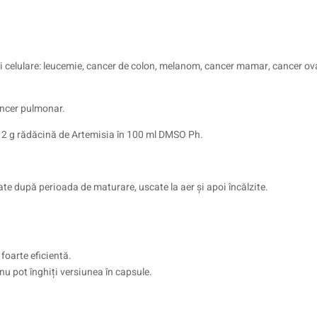
nii celulare: leucemie, cancer de colon, melanom, cancer mamar, cancer ov
ancer pulmonar.
și 2 g rădăcină de Artemisia în 100 ml DMSO Ph.
tate după perioada de maturare, uscate la aer și apoi încălzite.
foarte eficientă.
u pot înghiți versiunea în capsule.