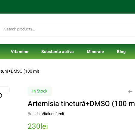
Vitamine
Substanta activa
Minerale
Blog
nctură+DMSO (100 ml)
In Stock
Artemisia tinctură+DMSO (100 m
194
lei
Brands:
Vitalundfitmit
260
lei
230
lei