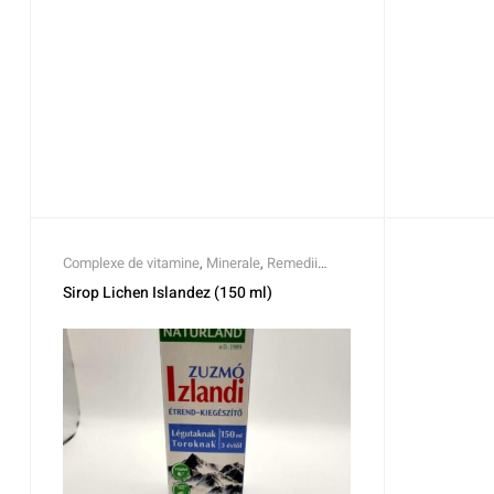
Complexe de vitamine
,
Minerale
,
Remedii
naturiste
Sirop Lichen Islandez (150 ml)