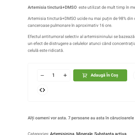
Artemisia tinctură+DMSO
este utilizat de mult timp în m
Artemisia tinctură+DMSO ucide nu mai puțin de 98% din c
canceroase pulmonare în aproximativ 16 ore.
Efectul antitumoral selectiv al artemisininului se bazează
un efect de distrugere a celulelor atunci când concentrația
celulă este ridicată.
Adaugă În Coș
Alți oameni vor asta. 7 persoane au asta în cărucioarele
Categories:
Artemisinina
,
Minerale
,
Substanta activa