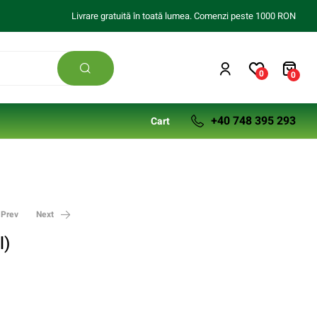
Livrare gratuită în toată lumea. Comenzi peste 1000 RON
0
0
+40 748 395 293
Cart
Prev
Next
l)