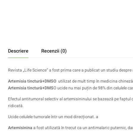
Descriere
Recenzii (0)
Revista „Life Science” a fost prima care a publicat un studiu despre 
Artemisia tinctură+DMSO
utilizat de mult timp în medicina chineză
Artemisia tinctură+DMS
O ucide nu mai puțin de 98% din celulele c
Efectul antitumoral selectiv al artemisininului se bazează pe faptul c
ridicată.
Ucide celulele tumorale într-un mod direcționat. a
Artemisinina
a fost utilizată în trecut ca un antimalaric puternic, da