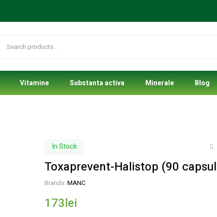
Vitamine
Substanta activa
Minerale
Blog
In Stock
Toxaprevent-Halistop (90 capsul
306
lei
Brands:
MANC
700
lei
173
lei