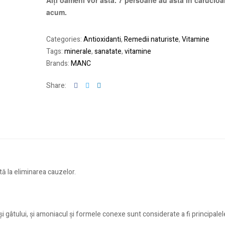
Alți oameni vor asta. 7 persoane au asta în cărucioar
acum.
Categories:
Antioxidanti
,
Remedii naturiste
,
Vitamine
Tags:
minerale
,
sanatate
,
vitamine
Brands:
MANC
Facebook
Twitter
Linkedin
Share:
tă la eliminarea cauzelor.
 și gâtului, și amoniacul și formele conexe sunt considerate a fi principa