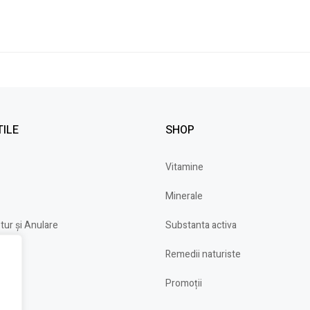
TILE
SHOP
Vitamine
Minerale
etur și Anulare
Substanta activa
ndiții
Remedii naturiste
Promoții