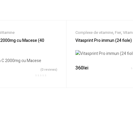
Vitamine
Complexe de vitamine
,
Fier
,
Vitam
Vitamina C
,
Vitamina D
,
Vitamine
,
C 2000mg cu Macese (40
Vitasprint Pro immun (24 fiole)
360
lei
(0 reviews)