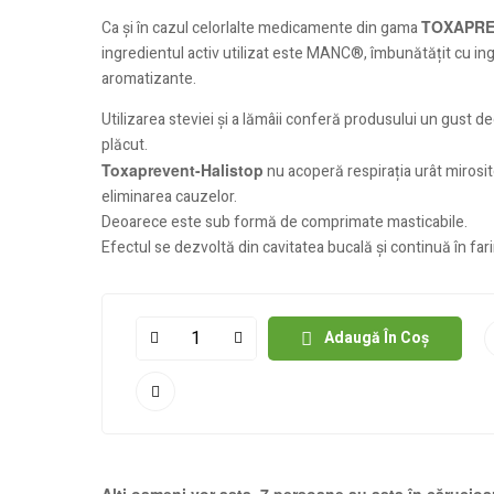
TOXAPRE
Ca și în cazul celorlalte medicamente din gama
ingredientul activ utilizat este MANC®, îmbunătățit cu in
aromatizante.
Utilizarea steviei și a lămâii conferă produsului un gust d
plăcut.
Toxaprevent-Halistop
nu acoperă respirația urât mirosito
eliminarea cauzelor.
Deoarece este sub formă de comprimate masticabile.
Efectul se dezvoltă din cavitatea bucală și continuă în far
Adaugă În Coș