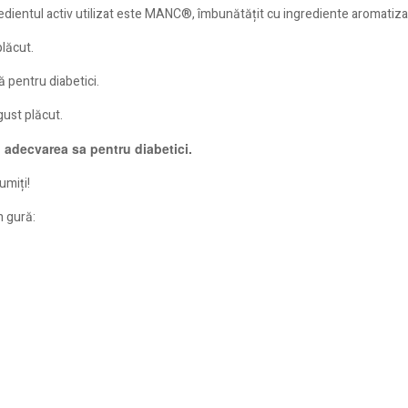
ientul activ utilizat este MANC®, îmbunătățit cu ingrediente aromatiza
plăcut.
ă pentru diabetici.
gust plăcut.
 adecvarea sa pentru diabetici.
umiți!
n gură: