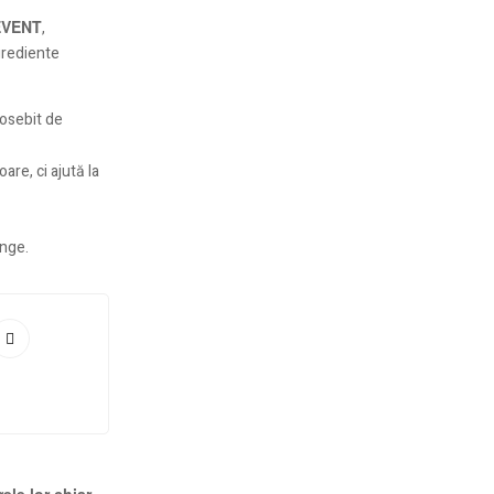
VENT
,
grediente
eosebit de
are, ci ajută la
inge.