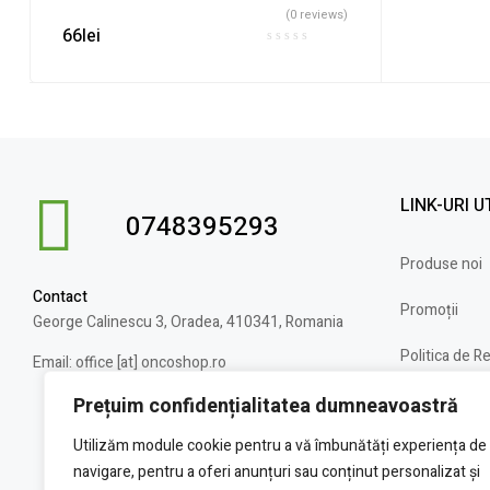
(0 reviews)
66
lei
LINK-URI U
0748395293
Produse noi
Contact
Promoții
George Calinescu 3, Oradea, 410341, Romania
Politica de R
Email: office [at] oncoshop.ro
Termeni și co
Prețuim confidențialitatea dumneavoastră
Utilizăm module cookie pentru a vă îmbunătăți experiența de
navigare, pentru a oferi anunțuri sau conținut personalizat și