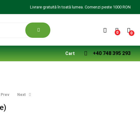
Livrare gratuită în toată lumea. Comenzi peste 1000 RON
0
0
+40 748 395 293
Cart
Prev
Next
e)