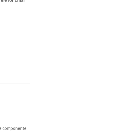
ele lor chiar
lele componente.