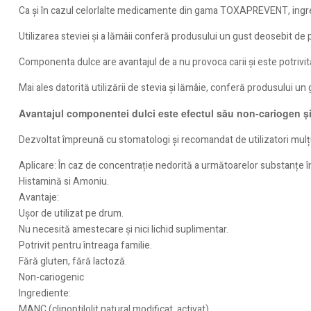
Ca și în cazul celorlalte medicamente din gama TOXAPREVENT, ingred
Utilizarea steviei și a lămâii conferă produsului un gust deosebit de 
Componenta dulce are avantajul de a nu provoca carii și este potrivit
Mai ales datorită utilizării de stevia și lămâie, conferă produsului un 
Avantajul componentei dulci este efectul său non-cariogen și
Dezvoltat împreună cu stomatologi și recomandat de utilizatori mulț
Aplicare: În caz de concentrație nedorită a următoarelor substanțe î
Histamină si Amoniu.
Avantaje:
Ușor de utilizat pe drum.
Nu necesită amestecare și nici lichid suplimentar.
Potrivit pentru întreaga familie.
Fără gluten, fără lactoză.
Non-cariogenic
Ingrediente:
MANC (clinoptilolit natural modificat, activat).