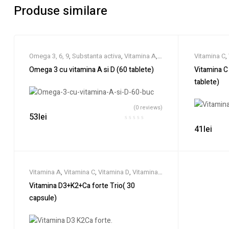
Produse similare
Omega 3, 6, 9
,
Substanta activa
,
Vitamina A
,
Vitamina C
,
Vitamina D
,
Vitamine
Omega 3 cu vitamina A si D (60 tablete)
Vitamina 
tablete)
(0 reviews)
53
lei
41
lei
Vitamina A
,
Vitamina C
,
Vitamina D
,
Vitamina
K
,
Vitamine
Vitamina D3+K2+Ca forte Trio( 30
capsule)