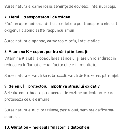
Surse naturale: carne roșie, semințe de dovleac, linte, nuci caju.
7. Fierul – transportatorul de oxigen
Fără un aport adecvat de fier, celulele nu pot transporta eficient
oxigenul, slăbind astfel răspunsul imun.
Surse naturale: spanac, carne roșie, tofu, linte, stafide.
8.
Vitamina K
– suport pentru răni și inflamații
Vitamina K ajută la coagularea sângelui și are un rol indirect în
reducerea inflamației – un factor cheie în imunitate.
Surse naturale: varză kale, broccoli, varză de Bruxelles, pătrunjel.
9. Seleniul – protectorul împotriva stresului oxidativ
Seleniul contribuie la producerea de enzime antioxidante care
protejează celulele imune.
Surse naturale: nuci braziliene, pește, ouă, semințe de floarea-
soarelui.
10. Glutation – molecula “master” a detoxifierii