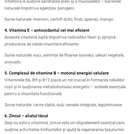
Vitamina A susține sănătatea pielii și a mucoaselor – barierele
naturale împotriva agenților patogeni.
Surse naturale: morcovi, cartofi dulci, ficat, spanac, mango.
4.
Vitamina E
– antioxidantul cel mai eficient
Această vitamină luptă împotriva radicalilor liberi și sprijină
producerea de celule imunitare eficiente.
Surse naturale: nuci, semințe de floarea-soarelui, uleiuri vegetale,
avocado.
5. Complexul de vitamine B – motorul energiei celulare
Vitaminele B6, B9 și B12 joacă un rol crucial în formarea celulelor
roșii și în susținerea metabolismului energetic – ambele esențiale
pentru o imunitate funcțională.
Surse naturale: carne slabă, ouă, cereale integrale, leguminoase.
6. Zincul – aliatul tăcut
Deși nu este o vitamină, zincul este un oligoelement esențial care
susține activitatea limfocitelor și ajută la regenerarea țesuturilor.