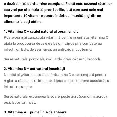
o doză zilnică de vitamine esențiale. Fie că este sezonul răcelilor
sau vrei pur și simplu să previi bolile, iată care sunt cele mai
importante 10 vitamine pentru întărirea imunității și din ce
alimente le poți obține.
1.
Vitamina C
– scutul natural al organismului
Poate cea mai cunoscută vitamină pentru imunitate, vitamina C
ajută la producerea de celule albe din sânge și la combaterea
infecțiilor. Este, de asemenea, un antioxidant puternic.
Surse naturale: portocale, kiwi, ardei gras, căpșuni, broccoli.
2.
Vitamina D
– activatorul imunității
Numită și „vitamina soarelui”, vitamina D este esențială pentru
reglarea răspunsului imunitar. Lipsa sa este frecvent asociată cu
infecții recurente.
Surse naturale: expunerea la soare, pește gras (somon, macrou),
ouă, lapte fortificat.
3.
Vitamina A
– prima linie de apărare