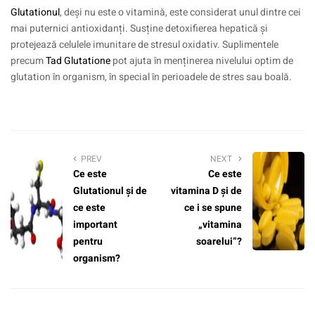
Glutationul
, deși nu este o vitamină, este considerat unul dintre cei
mai puternici antioxidanți. Susține detoxifierea hepatică și
protejează celulele imunitare de stresul oxidativ. Suplimentele
precum
Tad Glutatione
pot ajuta în menținerea nivelului optim de
glutation în organism, în special în perioadele de stres sau boală.
PREV
NEXT
Ce este
Ce este
Glutationul și de
vitamina D și de
ce este
ce i se spune
important
„vitamina
pentru
soarelui”?
organism?