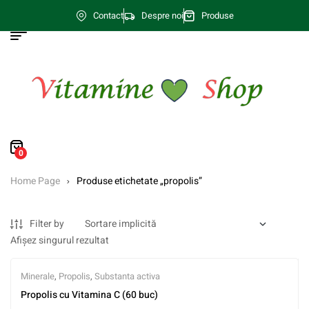
Contact
Despre noi
Produse
0
Home Page
Produse etichetate „propolis”
Filter by
Afișez singurul rezultat
Minerale
,
Propolis
,
Substanta activa
Propolis cu Vitamina C (60 buc)