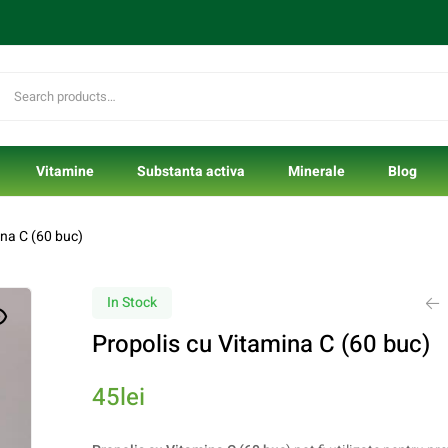
Vitamine
Substanta activa
Minerale
Blog
na C (60 buc)
In Stock
Propolis cu Vitamina C (60 buc)
54
80
lei
lei
45
lei