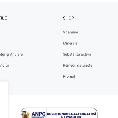
TILE
SHOP
Vitamine
Minerale
etur și Anulare
Substanta activa
ndiții
Remedii naturiste
Promoții