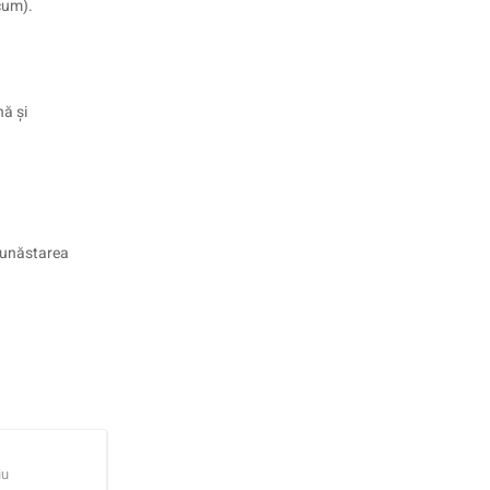
cum).
nă și
 bunăstarea
iu