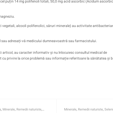
 cel puțin 14 mg polifenoli totali, 50,0 mg acid ascorbic (Acidum ascorbi
magneziu.
vegetali, alcooli polifenolici, săruri minerale) au activitate antibacteria
ctul sau adresați-vă medicului dumneavoastră sau farmacistului.
i articol, au caracter informativ și nu înlocuiesc consultul medical de
st cu privire la orice problemă sau informație referitoare la sănătatea și
a
,
Minerale
,
Remedii naturiste
,
Minerale
,
Remedii naturiste
,
Selen