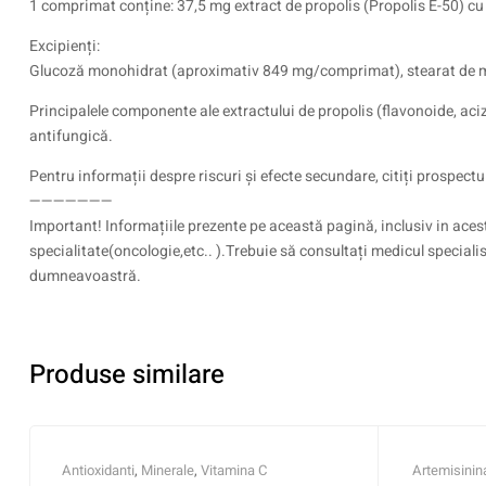
1 comprimat conține: 37,5 mg extract de propolis (Propolis E-50) cu
Excipienți:
Glucoză monohidrat (aproximativ 849 mg/comprimat), stearat de 
Principalele componente ale extractului de propolis (flavonoide, acizi 
antifungică.
Pentru informații despre riscuri și efecte secundare, citiți prospe
———————
Important! Informațiile prezente pe această pagină, inclusiv in acest
specialitate(oncologie,etc.. ).Trebuie să consultați medicul speciali
dumneavoastră.
Produse similare
Antioxidanti
,
Minerale
,
Vitamina C
Artemisinin