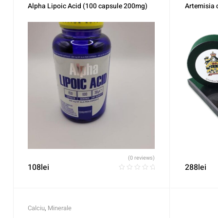
Vitamina E
,
Alpha Lipoic Acid (100 capsule 200mg)
Artemisia 
(0 reviews)
108
lei
288
lei
Calciu
,
Minerale