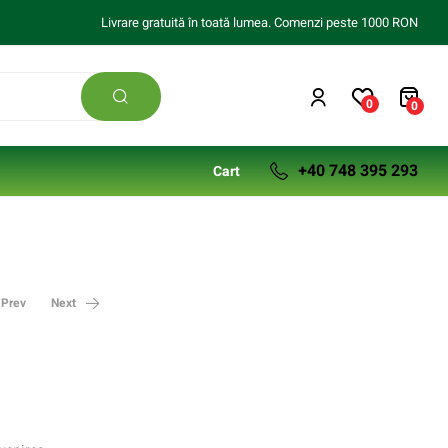
Livrare gratuită în toată lumea. Comenzi peste 1000 RON
0
0
+40 748 395 293
Cart
Prev
Next