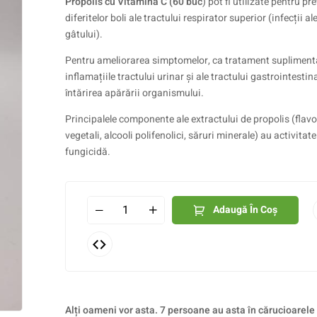
Propolis cu Vitamina C (60 buc
) pot fi utilizate pentru pr
diferitelor boli ale tractului respirator superior (infecții ale
gâtului).
Pentru ameliorarea simptomelor, ca tratament supliment
inflamațiile tractului urinar și ale tractului gastrointestin
întărirea apărării organismului.
Principalele componente ale extractului de propolis (flavo
vegetali, alcooli polifenolici, săruri minerale) au activitat
fungicidă.
Adaugă În Coș
Alți oameni vor asta. 7 persoane au asta în cărucioarele