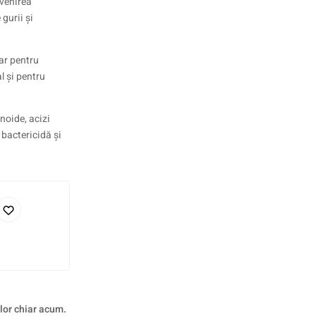
evenirea
 gurii și
ar pentru
al și pentru
noide, acizi
e bactericidă și
 lor chiar acum.