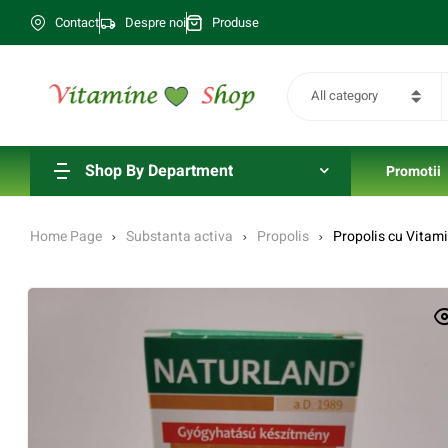
Contact
Despre noi
Produse
All category
Shop By Department
Promotii
Home Page
Substanta activa
Propolis
Propolis cu Vitami