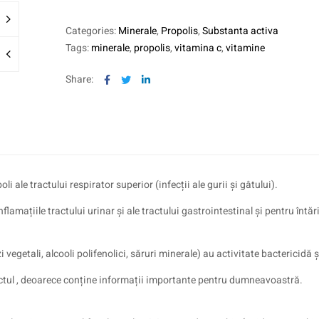
Categories:
Minerale
,
Propolis
,
Substanta activa
Tags:
minerale
,
propolis
,
vitamina c
,
vitamine
Facebook
Twitter
Linkedin
Share:
oli ale tractului respirator superior (infecții ale gurii și gâtului).
mațiile tractului urinar și ale tractului gastrointestinal și pentru întăr
vegetali, alcooli polifenolici, săruri minerale) au activitate bactericidă 
spectul , deoarece conține informații importante pentru dumneavoastră.