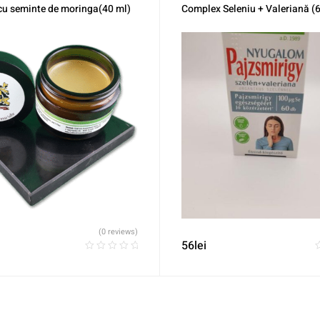
Vitamine
cu seminte de moringa(40 ml)
Complex Seleniu + Valeriană (6
(0 reviews)
56
lei