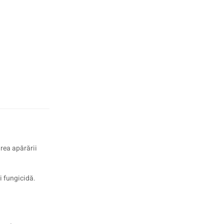
irea apărării
și fungicidă.